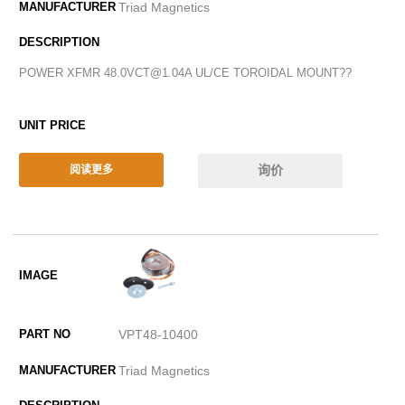
Triad Magnetics
POWER XFMR 48.0VCT@1.04A UL/CE TOROIDAL MOUNT??
询价
阅读更多
VPT48-10400
Triad Magnetics