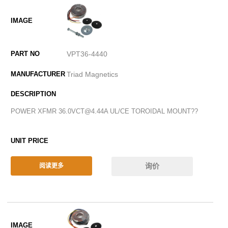
VPT36-4440
Triad Magnetics
POWER XFMR 36.0VCT@4.44A UL/CE TOROIDAL MOUNT??
询价
阅读更多