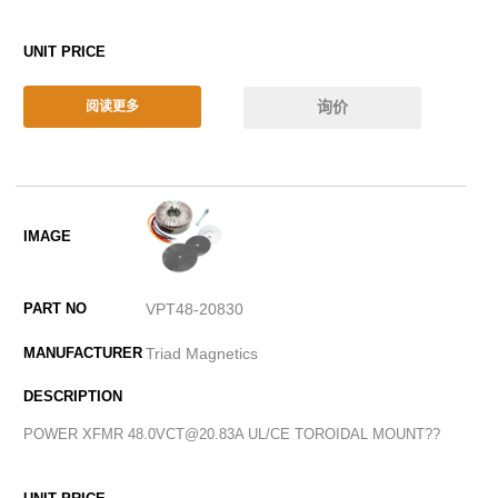
询价
阅读更多
VPT48-20830
Triad Magnetics
POWER XFMR 48.0VCT@20.83A UL/CE TOROIDAL MOUNT??