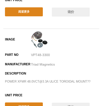
询价
阅读更多
VPT48-3300
Triad Magnetics
POWER XFMR 48.0VCT@3.3A UL/CE TOROIDAL MOUNT??