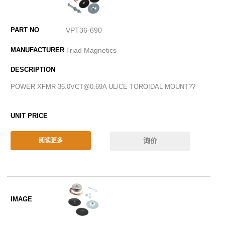
VPT36-690
Triad Magnetics
POWER XFMR 36.0VCT@0.69A UL/CE TOROIDAL MOUNT??
询价
阅读更多