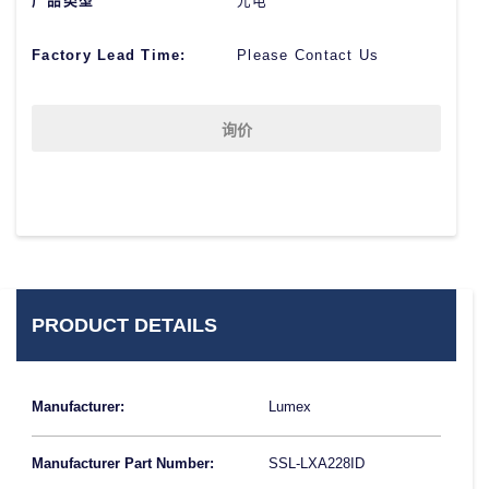
产品类型
光电
Factory Lead Time:
Please Contact Us
询价
PRODUCT DETAILS
Manufacturer:
Lumex
Manufacturer Part Number:
SSL-LXA228ID