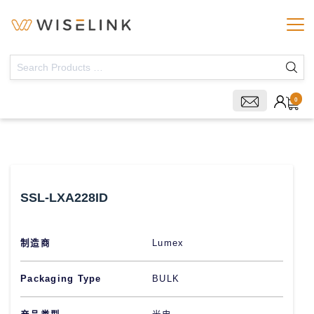
0
SSL-LXA228ID
制造商
Lumex
Packaging Type
BULK