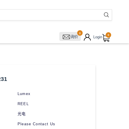
0
0
询价
Login
R31
Lumex
REEL
光电
Please Contact Us