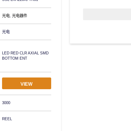
光电
,
光电器件
光电
LED RED CLR AXIAL SMD
BOTTOM ENT
VIEW
3000
REEL