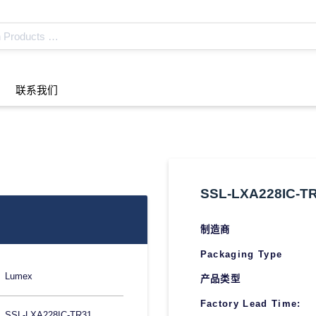
联系我们
SSL-LXA228IC-T
制造商
Packaging Type
Lumex
产品类型
Factory Lead Time:
SSL-LXA228IC-TR31