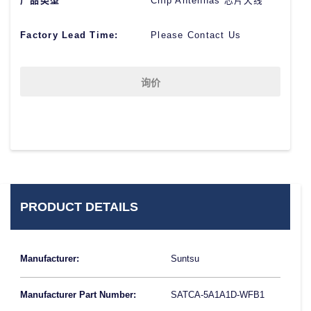
产品类型
Chip Antennas 芯片天线
Factory Lead Time:
Please Contact Us
询价
PRODUCT DETAILS
Manufacturer:
Suntsu
Manufacturer Part Number:
SATCA-5A1A1D-WFB1