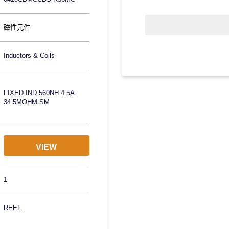
磁性元件
Inductors & Coils
FIXED IND 560NH 4.5A
34.5MOHM SM
VIEW
1
REEL