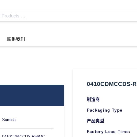
联系我们
0410CDMCCDS-R
制造商
Packaging Type
Sumida
产品类型
Factory Lead Time:
0410CDMCCDS-R56MC