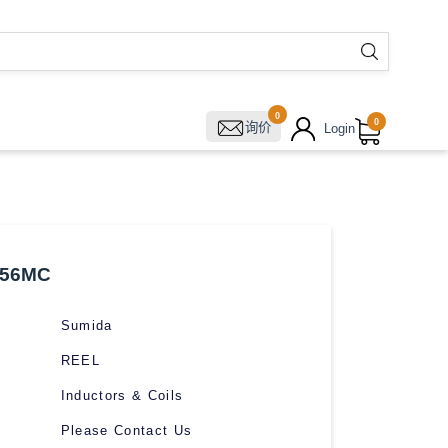
0
0
询价
Login
56MC
Sumida
REEL
Inductors & Coils
Please Contact Us