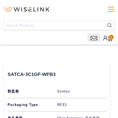
0
SATCA-3C1GF-WFB3
制造商
Suntsu
Packaging Type
REEL