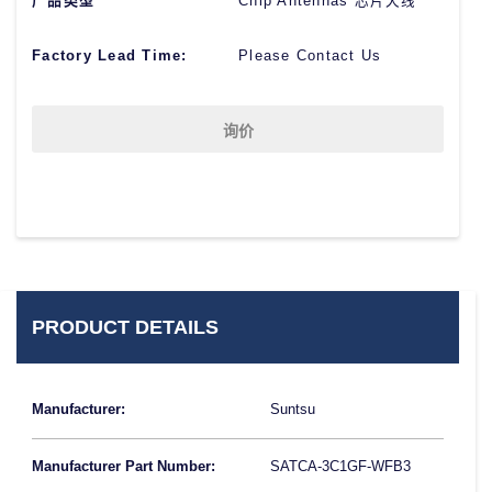
产品类型
Chip Antennas 芯片天线
Factory Lead Time:
Please Contact Us
询价
PRODUCT DETAILS
Manufacturer:
Suntsu
Manufacturer Part Number:
SATCA-3C1GF-WFB3