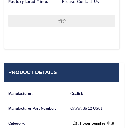
Factory Lead Time:
Please Contact Us
询价
PRODUCT DETAILS
Manufacturer:
Qualtek
Manufacturer Part Number:
QAWA-36-12-US01
Category:
电源
,
Power Supplies 电源