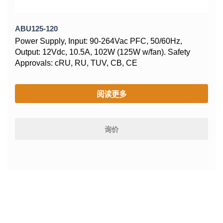
ABU125-120
Power Supply, Input: 90-264Vac PFC, 50/60Hz,
Output: 12Vdc, 10.5A, 102W (125W w/fan). Safety
Approvals: cRU, RU, TUV, CB, CE
阅读更多
询价