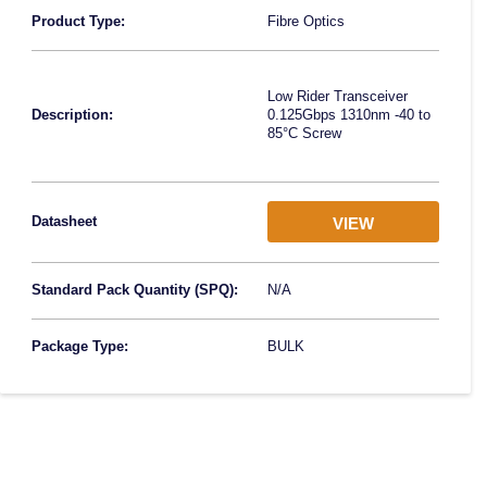
Product Type:
Fibre Optics
Low Rider Transceiver
Description:
0.125Gbps 1310nm -40 to
85°C Screw
Datasheet
VIEW
Standard Pack Quantity (SPQ):
N/A
Package Type:
BULK