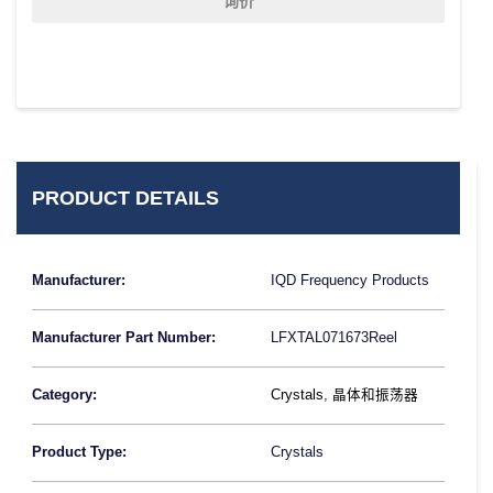
询价
PRODUCT DETAILS
Manufacturer:
IQD Frequency Products
Manufacturer Part Number:
LFXTAL071673Reel
Category:
Crystals
,
晶体和振荡器
Product Type:
Crystals